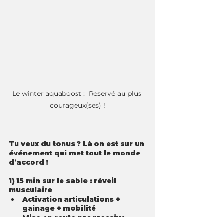
Le winter aquaboost :  Reservé au plus 
courageux(ses) !
Tu veux du tonus ? Là on est sur un 
événement qui met tout le monde 
d’accord !
1) 15 min sur le sable : réveil 
musculaire
Activation articulations + 
gainage + mobilité