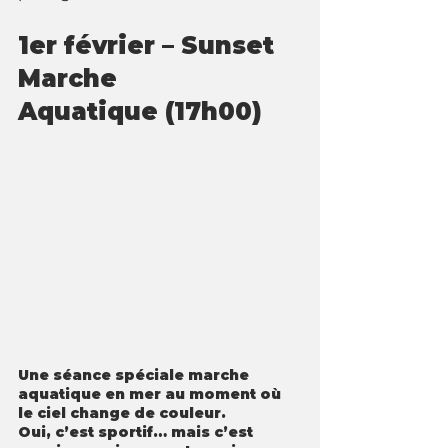
1er février – 
Sunset 
Marche 
Aquatique
 (17h00)
Une séance spéciale marche 
aquatique en mer au moment où 
le ciel change de couleur. 
Oui, c’est sportif… mais c’est 