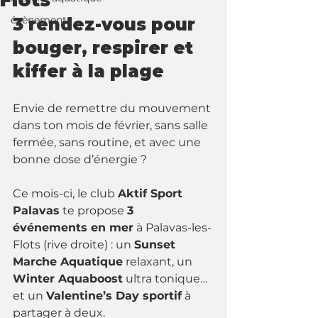
Flots
évènements
3 rendez-vous pour 
bouger, respirer et 
kiffer à la plage
Envie de remettre du mouvement 
dans ton mois de février, sans salle 
fermée, sans routine, et avec une 
bonne dose d’énergie ? 
Ce mois-ci, le club 
Aktif Sport 
Palavas
 te propose 
3 
événements en mer
 à Palavas-les-
Flots (rive droite) : un 
Sunset 
Marche Aquatique
 relaxant, un 
Winter Aquaboost
 ultra tonique… 
et un 
Valentine’s Day sportif
 à 
partager à deux.