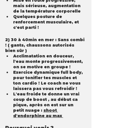
Mise en route progressive, 
mais sérieuse, augmentation 
de la température corporelle
Quelques posture de 
renforcement musculaire, et 
c'est parti !
2) 30 à 40min en mer : Sans combi 
! ( gants, chaussons autorisés 
bien sûr ) 
Acclimatation en douceur, 
l'eau monte progressivement, 
on se motive en groupe ! 
Exercice dynamique full body, 
pour tonifier tes muscles et 
ton cardio ! Le coach ne vous 
laissera pas vous refroidir !
L'eau froide te donne un vrai 
coup de boost , au début ca 
pique, après on est sur un 
petit nuage : 
shoot 
d'endorphine au max 
Pourquoi venir ? 