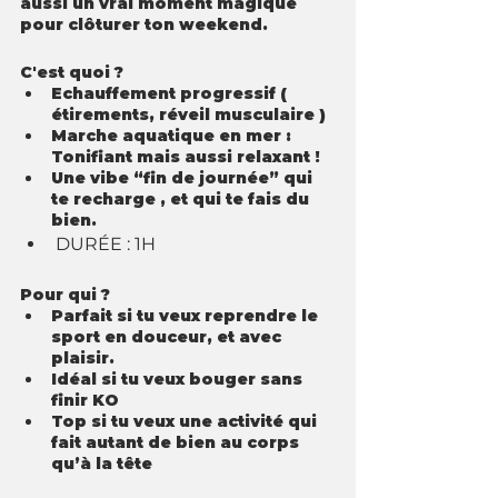
aussi un vrai moment magique 
pour clôturer ton weekend.
C'est quoi ?
Echauffement progressif ( 
étirements, réveil musculaire )
Marche aquatique en mer : 
Tonifiant mais aussi relaxant !
Une vibe “fin de journée” qui 
te recharge , et qui te fais du 
bien.
DURÉE : 1H
Pour qui ?
Parfait si tu veux reprendre le 
sport en douceur, et avec 
plaisir.
Idéal si tu veux bouger sans 
finir KO
Top si tu veux une activité qui 
fait autant de bien au corps 
qu’à la tête