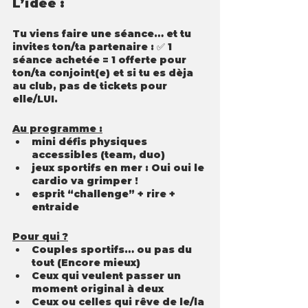
L’idée :
Tu viens faire une séance… et tu 
invites ton/ta partenaire : ✅ 1 
séance achetée = 1 offerte pour 
ton/ta conjoint(e) et si tu es dèja 
au club, pas de tickets pour 
elle/LUI.
Au programme :
mini défis physiques 
accessibles (team, duo)
jeux sportifs en mer : Oui oui le 
cardio va grimper ! 
esprit “challenge” + rire + 
entraide
Pour qui ?
Couples sportifs… ou pas du 
tout (Encore mieux)
Ceux qui veulent passer un 
moment original à deux
Ceux ou celles qui rêve de le/la 