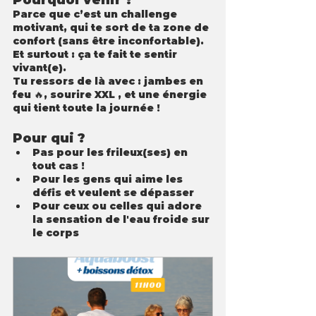
Parce que c’est un challenge 
motivant, qui te sort de ta zone de 
confort (sans être inconfortable). 
Et surtout : ça te fait te sentir 
vivant(e).
Tu ressors de là avec : jambes en 
feu 🔥, sourire XXL , et une énergie 
qui tient toute la journée !
Pour qui ?
Pas pour les frileux(ses) en 
tout cas ! 
Pour les gens qui aime les 
défis et veulent se dépasser
Pour ceux ou celles qui adore 
la sensation de l'eau froide sur 
le corps