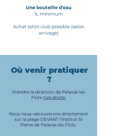
Une bouteille d'eau
1L minimum
Achat tshirt club possible (selon
arrivage)
Où venir pratiquer
?
Prendre la direction de Palavas les
Flots
rive droite.
Nous nous retrouverons directement
sur la plage DEVANT l'Institut St
Pierre de Palavas les Flots