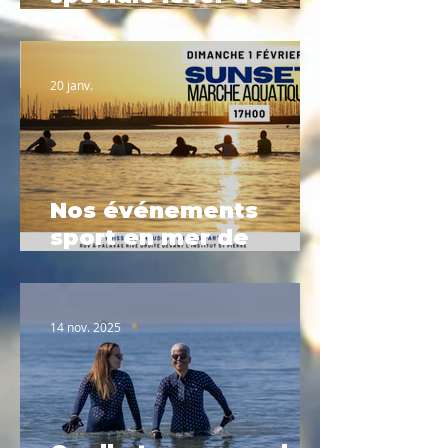
soleil
20 janv.
Nos événements
sport en mer de
Février à Palavas-les-
Flots
14 nov. 2025