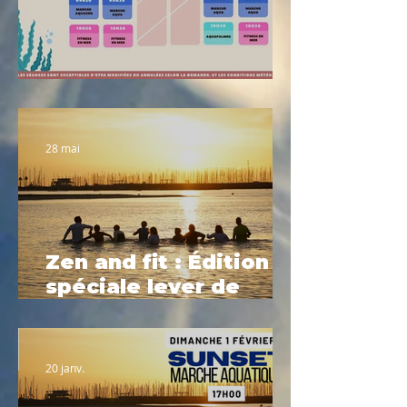
Planning été 2026
28 mai
Zen and fit : Édition
spéciale lever de
soleil
20 janv.