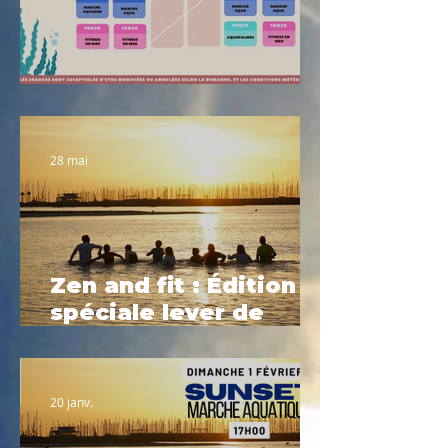
Planning été 2026
28 mai
Zen and fit : Édition
spéciale lever de
soleil
20 janv.