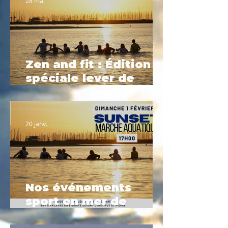
28 mai
Zen and fit : Édition
spéciale lever de
soleil
20 janv.
Nos événements
sport en mer de
Février à Palavas-les-