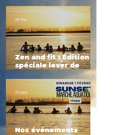
Planning été 2026
28 mai
Zen and fit : Édition
spéciale lever de
soleil
20 janv.
Nos événements