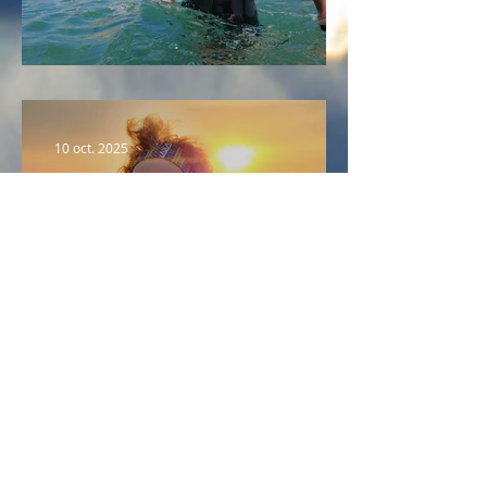
Portrait n°2 : Fabrice
10 oct. 2025
Portrait n°1 : Pascale
Activités
Marche aquatique