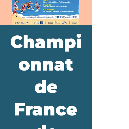
Champi
onnat
de
France