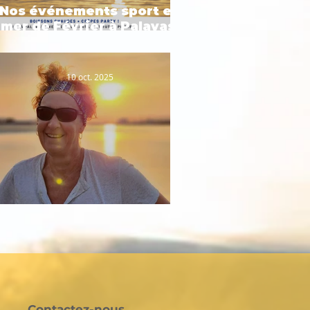
Nos événements sport en
mer de Février à Palavas-
les-Flots
10 oct. 2025
Portrait n°1 : Pascale
Contactez-nous