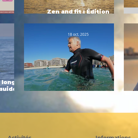
Zen and fit : Édition
026
spéciale lever de soleil
18 oct. 2025
 longe-
 guide
Portrait n°2 : Fabrice
Activités
Informations