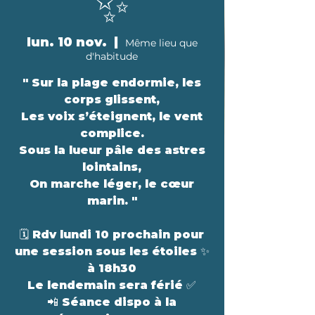
✨️
lun. 10 nov.
  |  
Même lieu que
d'habitude
" Sur la plage endormie, les
corps glissent,
Les voix s’éteignent, le vent
complice.
Sous la lueur pâle des astres
lointains,
On marche léger, le cœur
marin. "
🗓 Rdv lundi 10 prochain pour
une session sous les étoiles ✨️
à 18h30
Le lendemain sera férié ✅️
📲 Séance dispo à la