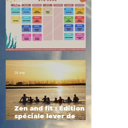
1 juil.
Planning été 2026
28 mai
Zen and fit : Édition
spéciale lever de
soleil