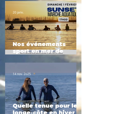
20 janv.
Nos événements
sport en mer de
Février à Palavas-les-
Flots
14 nov. 2025
Quelle tenue pour le
longe-côte en hiver ?