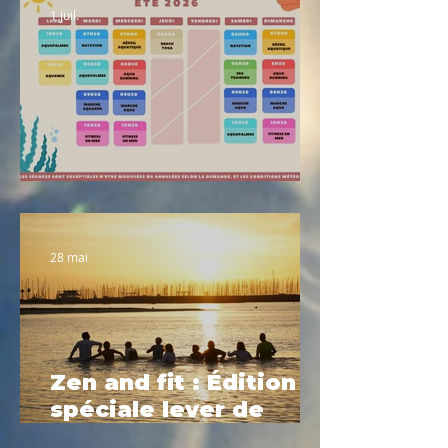
1 juil.
Planning été 2026
28 mai
Zen and fit : Édition
spéciale lever de
soleil