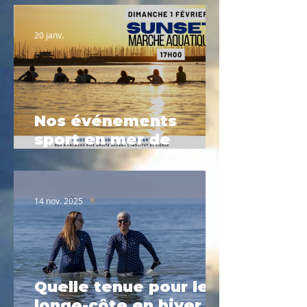
20 janv.
Nos événements
sport en mer de
Février à Palavas-les-
Flots
14 nov. 2025
Quelle tenue pour le
longe-côte en hiver ?