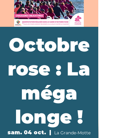
Octobre
rose : La
méga
longe !
sam. 04 oct.
  |  
La Grande-Motte