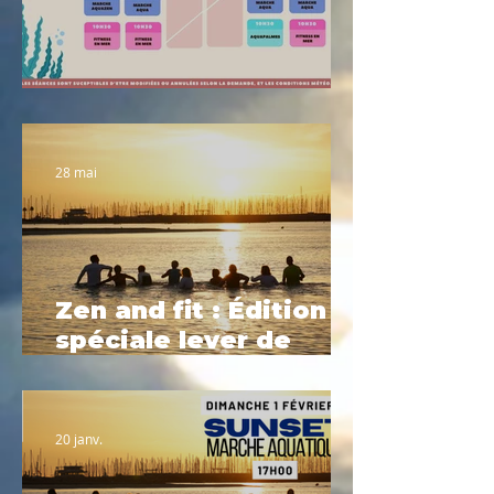
Planning été 2026
28 mai
Zen and fit : Édition
spéciale lever de
soleil
20 janv.