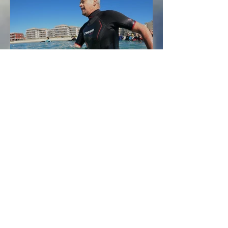
Portrait n°2 : Fabrice
10 oct. 2025
Portrait n°1 : Pascale