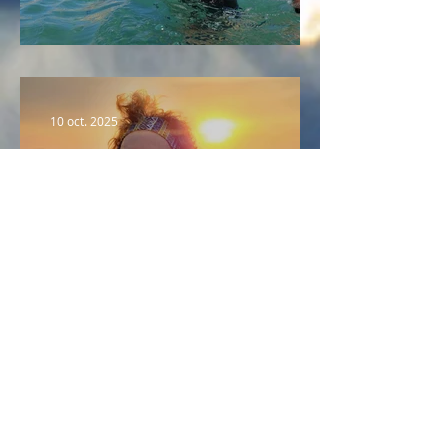
Portrait n°2 : Fabrice
10 oct. 2025
Portrait n°1 : Pascale
Activités
Marche aquatique
Aquagym en mer