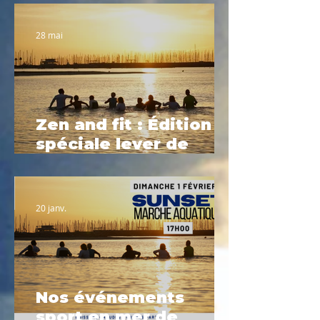
28 mai
Zen and fit : Édition
spéciale lever de
soleil
20 janv.
Nos événements
sport en mer de