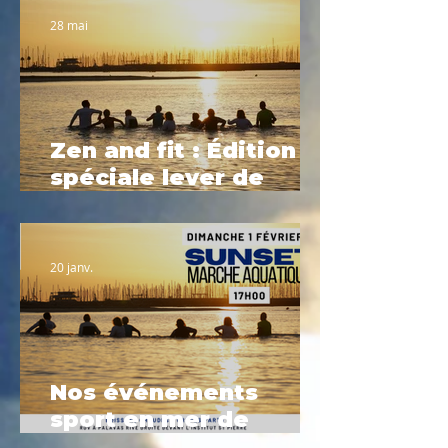
28 mai
Zen and fit : Édition
spéciale lever de
soleil
20 janv.
Nos événements
sport en mer de
Février à Palavas-les-