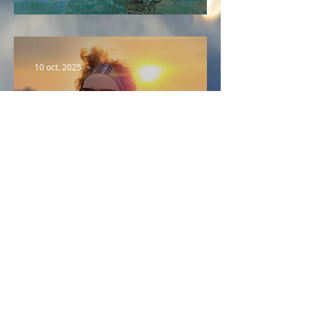
Portrait n°2 : Fabrice
10 oct. 2025
Portrait n°1 : Pascale
Activités
Marche aquatique
Aquagym en mer
Beach training