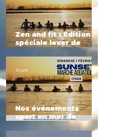
Zen and fit : Édition
spéciale lever de
soleil
20 janv.
Nos événements
sport en mer de
Février à Palavas-les-
Flots