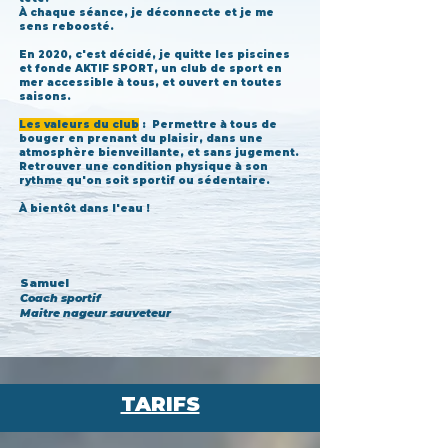
À chaque séance, je déconnecte et je me
sens reboosté.
En 2020, c'est décidé, je quitte les piscines
et fonde AKTIF SPORT, un club de sport en
mer accessible à tous, et ouvert en toutes
saisons.
Les valeurs du club
: Permettre à tous de
bouger en prenant du plaisir, dans une
atmosphère bienveillante, et sans jugement.
Retrouver une condition physique à son
rythme qu'on soit sportif ou sédentaire.
À bientôt dans l'eau !
Samuel
Coach sportif
Maitre nageur sauveteur
TARIFS