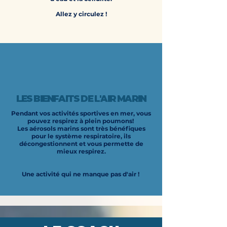
Allez y circulez !
LES BIENFAITS DE L'AIR MARIN
Pendant vos activités sportives en mer, vous
pouvez respirez à plein poumons!
Les aérosols marins sont très bénéfiques
pour le système respiratoire, ils
décongestionnent et vous permette de
mieux respirez.
Une activité qui ne manque pas d'air !