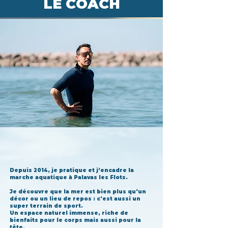
LE COACH
Depuis 2014, je pratique et j’encadre la
marche aquatique à Palavas les Flots.
Je découvre que la mer est bien plus qu'un
décor ou un lieu de repos : c'est aussi un
super terrain de sport.
Un espace naturel immense, riche de
bienfaits pour le corps mais aussi pour la
tête.