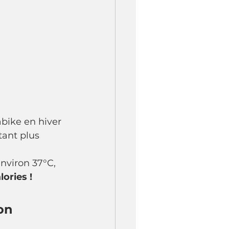
 
bike en hiver 
ant plus 
nviron 37°C, 
ories !
on 