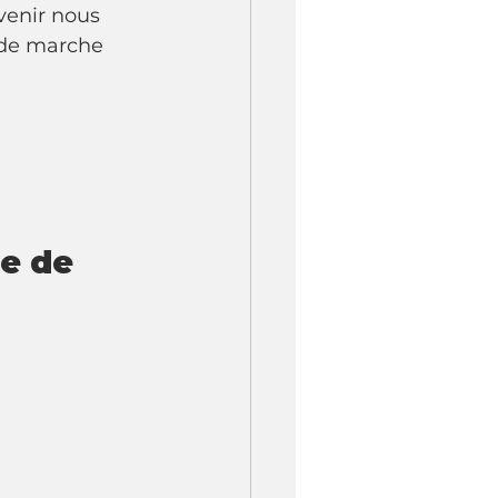
venir nous 
 de marche 
e de 