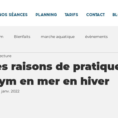
NOS SÉANCES
PLANNING
TARIFS
CONTACT
B
ym
Bienfaits
marche aquatique
évènements
ecture
s raisons de pratiqu
ym en mer en hiver
1 janv. 2022