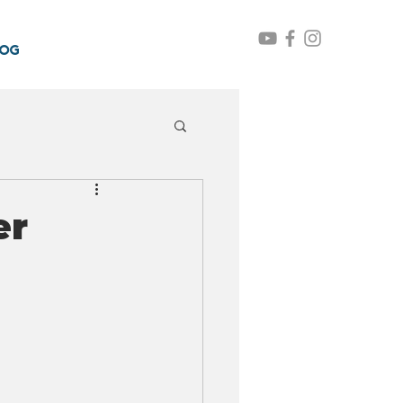
LOG
er