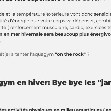
oide et la température extérieure vont donc sensib
tité d'énergie que votre corps va dépenser, combiné
vité ( renforcement musculaire, cardio, exercices t
 en mer hivernale sera beaucoup plus énergivo
.
rêt(e) à tenter l'aquagym 
"on the rock"
 ? 
gym en hiver: Bye bye les "j
 des activités physiques en milieu aquatiques ( a