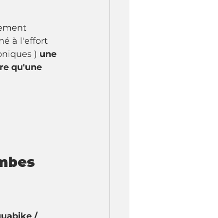
lement 
 à l'effort 
oniques ) 
une 
re qu'une 
ambes 
quabike / 