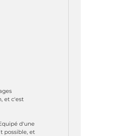
lages 
 et c'est 
 Equipé d'une 
 possible, et 