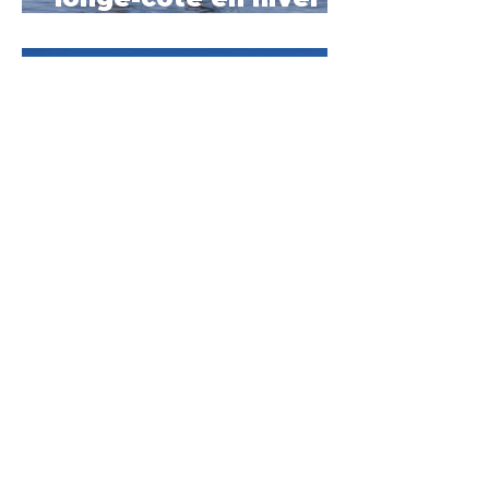
Quelle tenue pour le
longe-côte en hiver ?
Le guide complet
2025
18 oct. 2025
Portrait n°2 : Fabrice
10 oct. 2025