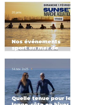
spéciale lever de
soleil
20 janv.
Nos événements
sport en mer de
Février à Palavas-les-
Flots
14 nov. 2025