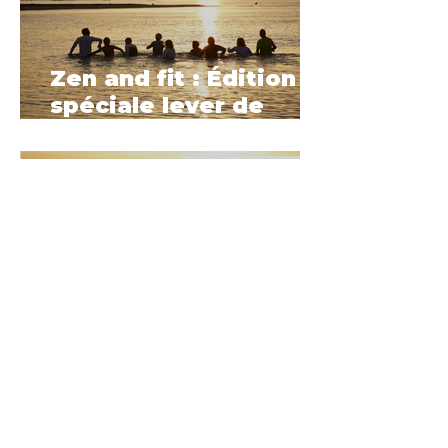
Zen and fit : Édition
spéciale lever de
soleil
20 janv.
Nos événements
sport en mer de
Février à Palavas-les-
Flots