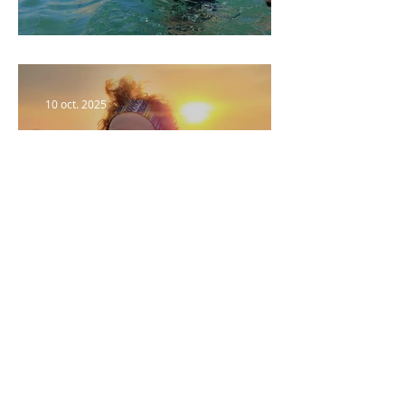
Portrait n°2 : Fabrice
10 oct. 2025
Portrait n°1 : Pascale
Activités
Marche aquatique
Aquagym en mer