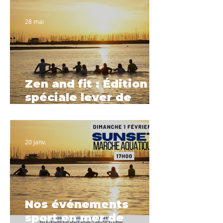
28 mai
Zen and fit : Édition
spéciale lever de
soleil
20 janv.
Nos événements
sport en mer de