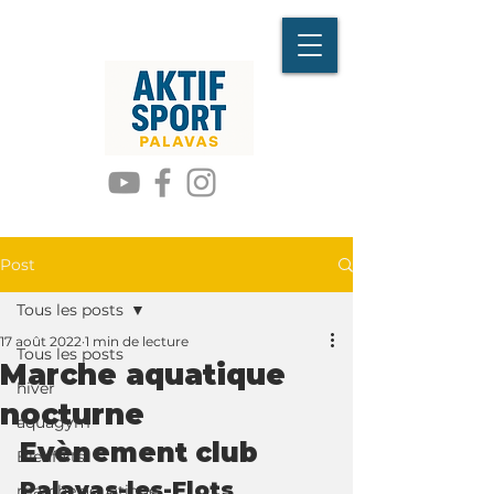
Post
Tous les posts
17 août 2022
1 min de lecture
Tous les posts
Marche aquatique
hiver
nocturne
aquagym
Evènement club
Bienfaits
Palavas-les-Flots
marche aquatique