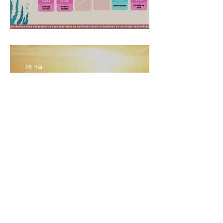
Planning été 2026
28 mai
Zen and fit : Édition
spéciale lever de
soleil
20 janv.