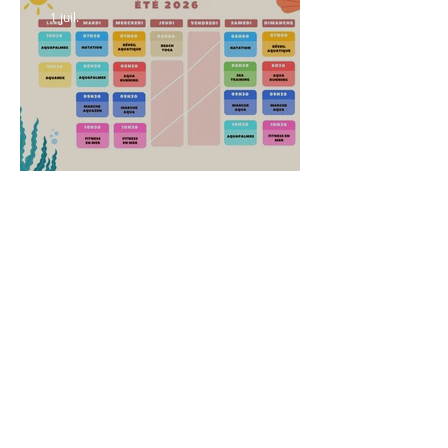
1 juil.
Planning été 2026
28 mai
Zen and fit : Édition
spéciale lever de
soleil