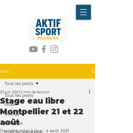
Post
Tous les posts
23 juil. 2021
2 min de lecture
Tous les posts
Stage eau libre
hiver
Montpellier 21 et 22
aquagym
août
Bienfaits
Dernière mise à jour :
4 août 2021
marche aquatique