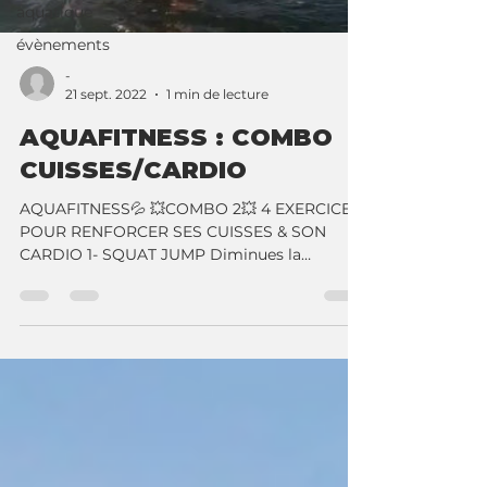
aquatique
évènements
-
21 sept. 2022
1 min de lecture
AQUAFITNESS : COMBO
CUISSES/CARDIO
AQUAFITNESS💦 💥COMBO 2💥 4 EXERCICES
POUR RENFORCER SES CUISSES & SON
CARDIO 1- SQUAT JUMP Diminues la
profondeur pour augmenter la...