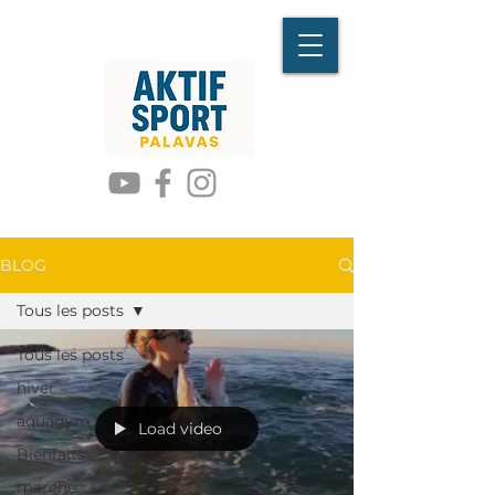
BLOG
Tous les posts
Tous les posts
hiver
aquagym
Load video
Bienfaits
marche