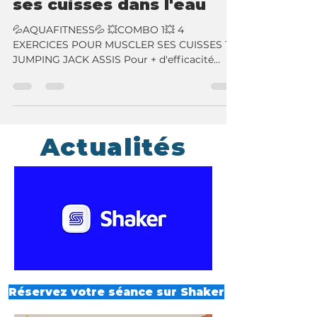
exercices pour muscler
ses cuisses dans l'eau
💦AQUAFITNESS💦 💥COMBO 1💥 4
EXERCICES POUR MUSCLER SES CUISSES 1-
JUMPING JACK ASSIS Pour + d'efficacité
gardes les pieds à plats...
Actualités